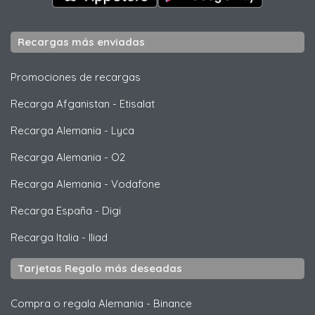
Recargas más enviadas
Promociones de recargas
Recarga Afganistan
-
Etisalat
Recarga Alemania
-
Lyca
Recarga Alemania
-
O2
Recarga Alemania
-
Vodafone
Recarga España
-
Digi
Recarga Italia
-
Iliad
Tarjetas Regalo más deseadas
Compra o regala Alemania
-
Binance