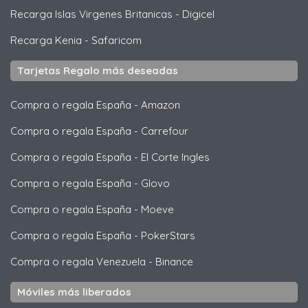
Recarga Islas Virgenes Britanicas
-
Digicel
Recarga Kenia
-
Safaricom
Tarjetas Regalo más deseadas
Compra o regala España
-
Amazon
Compra o regala España
-
Carrefour
Compra o regala España
-
El Corte Ingles
Compra o regala España
-
Glovo
Compra o regala España
-
Moeve
Compra o regala España
-
PokerStars
Compra o regala Venezuela
-
Binance
Móviles más liberados