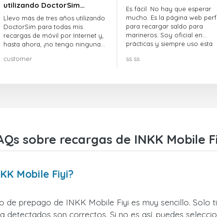
utilizando DoctorSim…
Es fácil. No hay que esperar
mucho. Es la página web perf
Llevo más de tres años utilizando
para recargar saldo para
DoctorSim para todas mis
marineros. Soy oficial en
recargas de móvil por Internet y,
prácticas y siempre uso esta
hasta ahora, ¡no tengo ninguna
página web.
queja! ¡¡¡Muy recomendable!!!
customer
ss ss
AQs sobre recargas de INKK Mobile Fi
KK Mobile Fiyi?
no de prepago de INKK Mobile Fiyi es muy sencillo. Solo t
 detectados son correctos. Si no es así, puedes seleccio