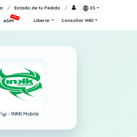
a
/
Estado de tu Pedido
/
ES
NUEVO
Liberar
Consultar IMEI
eSIM
Fiyi -
INKK Mobile