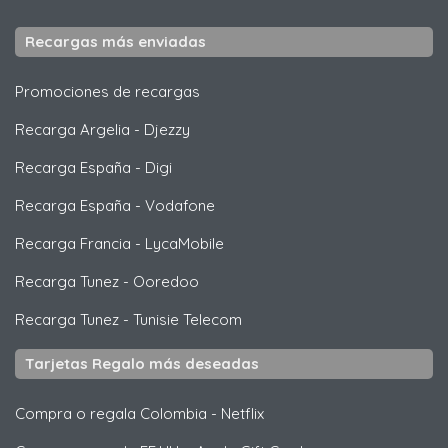
Recargas más enviadas
Promociones de recargas
Recarga Argelia
-
Djezzy
Recarga España
-
Digi
Recarga España
-
Vodafone
Recarga Francia
-
LycaMobile
Recarga Tunez
-
Ooredoo
Recarga Tunez
-
Tunisie Telecom
Tarjetas Regalo más deseadas
Compra o regala Colombia
-
Netflix