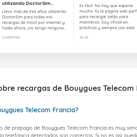
utilizando DoctorSim…
Es fácil. No hay que esperar
mucho. Es la página web perf
Llevo más de tres años utilizando
para recargar saldo para
DoctorSim para todas mis
marineros. Soy oficial en
recargas de móvil por Internet y,
prácticas y siempre uso esta
hasta ahora, ¡no tengo ninguna
página web.
queja! ¡¡¡Muy recomendable!!!
customer
ss ss
obre recargas de Bouygues Telecom 
ouygues Telecom Francia?
no de prepago de Bouygues Telecom Francia es muy sencil
 telefónica detectados son correctos. Si no es así, pued