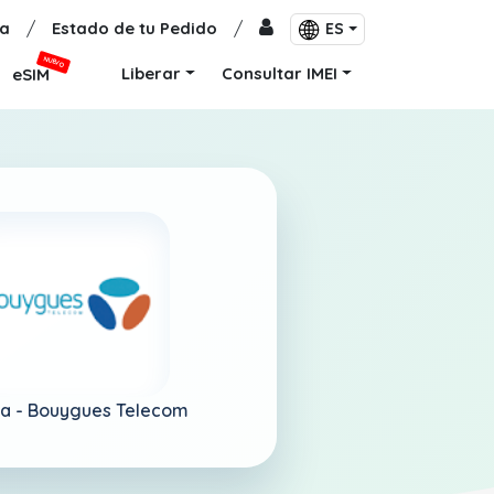
a
/
Estado de tu Pedido
/
ES
NUEVO
Liberar
Consultar IMEI
eSIM
ia -
Bouygues Telecom