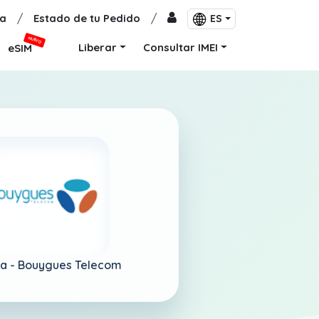
a
/
Estado de tu Pedido
/
ES
NUEVO
Liberar
Consultar IMEI
eSIM
ia -
Bouygues Telecom