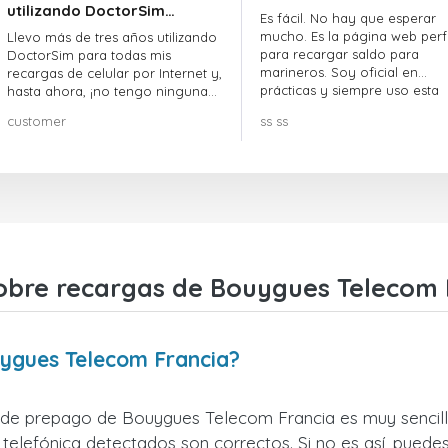
utilizando DoctorSim…
Es fácil. No hay que esperar
mucho. Es la página web perf
Llevo más de tres años utilizando
para recargar saldo para
DoctorSim para todas mis
marineros. Soy oficial en
recargas de celular por Internet y,
prácticas y siempre uso esta
hasta ahora, ¡no tengo ninguna
página web.
queja! ¡¡¡Muy recomendable!!!
customer
ss ss
obre recargas de Bouygues Telecom 
uygues Telecom Francia?
r de prepago de Bouygues Telecom Francia es muy sencillo
telefónica detectados son correctos. Si no es así, puedes