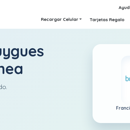
Ayud
Recargar Celular
Tarjetas Regalo
uygues
ínea
do.
Franc