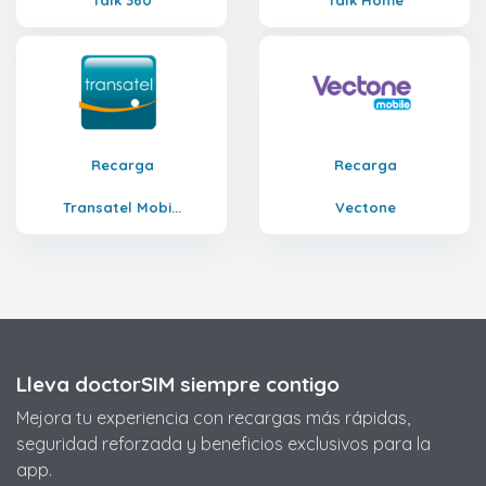
Talk 360
Talk Home
Recarga
Recarga
Transatel Mobi...
Vectone
Lleva doctorSIM siempre contigo
Mejora tu experiencia con recargas más rápidas,
seguridad reforzada y beneficios exclusivos para la
app.