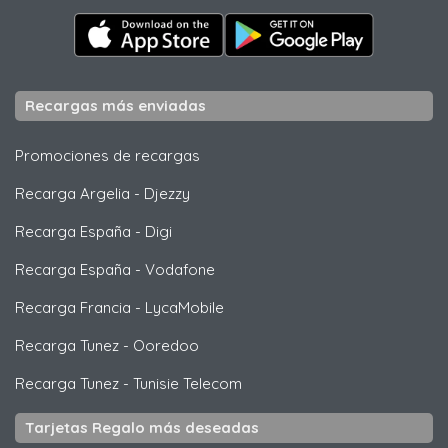
Recargas más enviadas
Promociones de recargas
Recarga Argelia
-
Djezzy
Recarga España
-
Digi
Recarga España
-
Vodafone
Recarga Francia
-
LycaMobile
Recarga Tunez
-
Ooredoo
Recarga Tunez
-
Tunisie Telecom
Tarjetas Regalo más deseadas