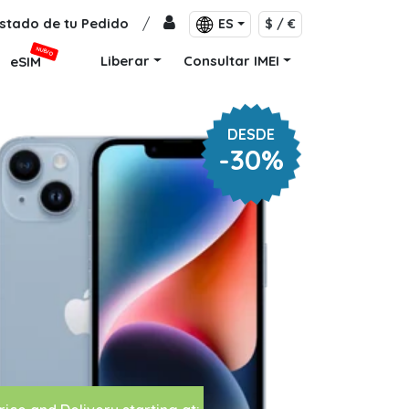
stado de tu Pedido
/
ES
$ / €
NUEVO
Liberar
Consultar IMEI
eSIM
DESDE
-30%