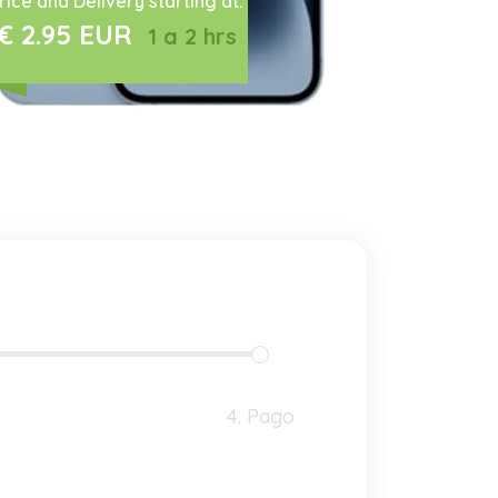
rice and Delivery starting at:
€ 2.95 EUR
1 a 2 hrs
4. Pago