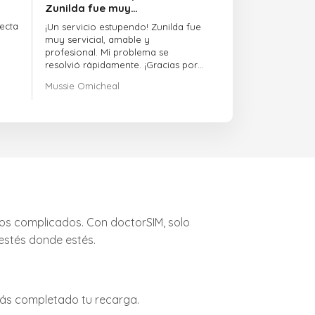
Zunilda fue muy…
ecta
¡Un servicio estupendo! Zunilda fue
muy servicial, amable y
profesional. Mi problema se
resolvió rápidamente. ¡Gracias por
la excelente atención!
Mussie Omicheal
igos complicados. Con doctorSIM, solo
estés donde estés.
rás completado tu recarga.