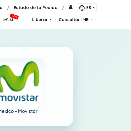
a
/
Estado de tu Pedido
/
ES
NUEVO
Liberar
Consultar IMEI
eSIM
Mexico -
Movistar