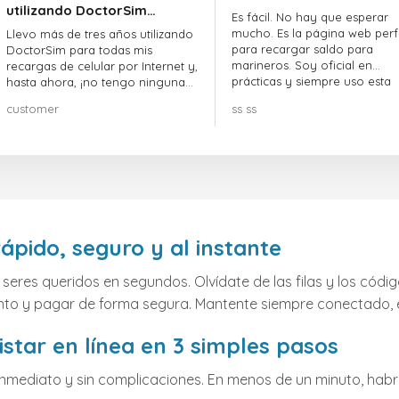
utilizando DoctorSim…
Es fácil. No hay que esperar
mucho. Es la página web perf
Llevo más de tres años utilizando
para recargar saldo para
DoctorSim para todas mis
marineros. Soy oficial en
recargas de celular por Internet y,
prácticas y siempre uso esta
hasta ahora, ¡no tengo ninguna
página web.
queja! ¡¡¡Muy recomendable!!!
customer
ss ss
ápido, seguro y al instante
 seres queridos en segundos. Olvídate de las filas y los cód
monto y pagar de forma segura. Mantente siempre conectado, 
tar en línea en 3 simples pasos
inmediato y sin complicaciones. En menos de un minuto, hab