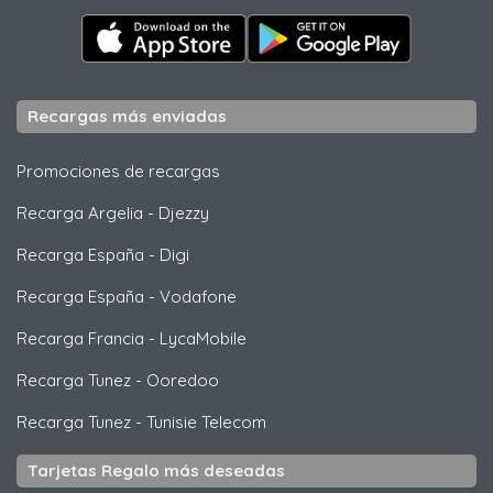
Recargas más enviadas
Promociones de recargas
Recarga Argelia
-
Djezzy
Recarga España
-
Digi
Recarga España
-
Vodafone
Recarga Francia
-
LycaMobile
Recarga Tunez
-
Ooredoo
Recarga Tunez
-
Tunisie Telecom
Tarjetas Regalo más deseadas