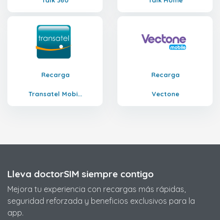
Talk 360
Talk Home
Recarga
Recarga
Transatel Mobi...
Vectone
Lleva doctorSIM siempre contigo
Mejora tu experiencia con recargas más rápidas,
seguridad reforzada y beneficios exclusivos para la
app.