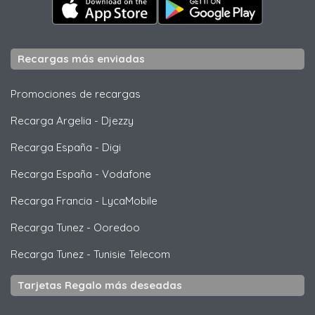
Recargas más enviadas
Promociones de recargas
Recarga Argelia
-
Djezzy
Recarga España
-
Digi
Recarga España
-
Vodafone
Recarga Francia
-
LycaMobile
Recarga Tunez
-
Ooredoo
Recarga Tunez
-
Tunisie Telecom
Tarjetas Regalo más deseadas