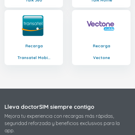
Talk 360
Talk Home
Recarga
Recarga
Transatel Mobi...
Vectone
Lleva doctorSIM siempre contigo
Mejora tu experiencia con recargas más rápidas,
seguridad reforzada y beneficios exclusivos para la
app.