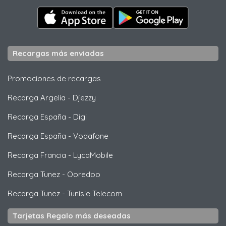
Recargas más enviadas
Promociones de recargas
Recarga Argelia
-
Djezzy
Recarga España
-
Digi
Recarga España
-
Vodafone
Recarga Francia
-
LycaMobile
Recarga Tunez
-
Ooredoo
Recarga Tunez
-
Tunisie Telecom
Tarjetas Regalo más deseadas