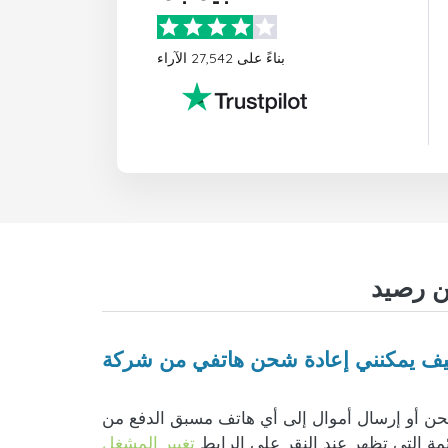
بناءً على 27,542 الآراء
موال إلى أي هاتف مسبق الدفع من Syma Mobile فرنسا أمر سهل للغاية. ما عليك سوى إدخال رقم الهاتف والتحقق من صحة البلد وشركة
ئمة التي تظهر عند النقر على الرابط
تغيير المشغل