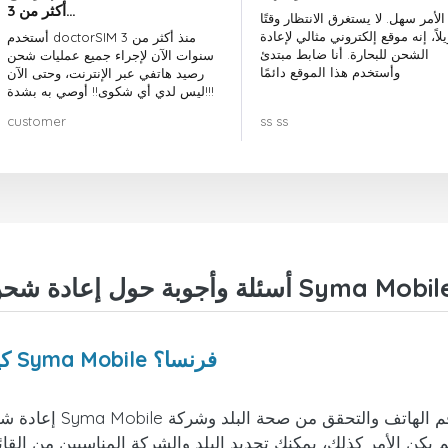
أكثر من 3…
الأمر سهل. لا يستغرق الانتظار وقتًا
لاً، إنه موقع إلكتروني مثالي لإعادة
أستخدم doctorSIM منذ أكثر من 3
الشحن للبحارة. أنا ضابط مبتدئ
سنوات الآن لإجراء جميع عمليات شحن
وأستخدم هذا الموقع دائمًا
رصيد هاتفي عبر الإنترنت، وحتى الآن
ليس لدي أي شكوى!! أوصي به بشدة!!!
customer
ss ss
كيف يمكنني إعادة شحن هاتفي من شركة Syma Mobile فرنسا؟
إعادة شحن أو إرسال أ
م يكن الأمر كذلك، يمكنك تحديد البلد والشركة المناسبين من القا