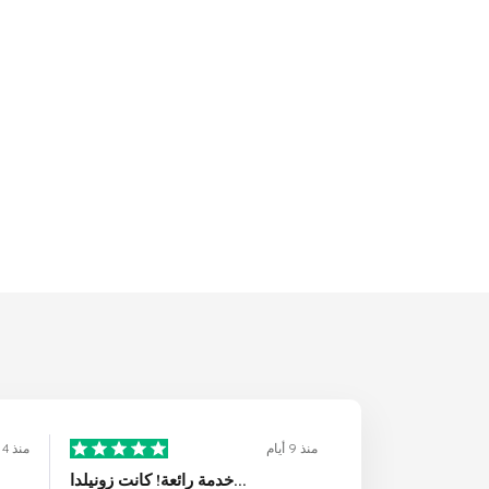
منذ 9 أيام
منذ 4 أيام
خدمة رائعة! كانت زونيلدا...