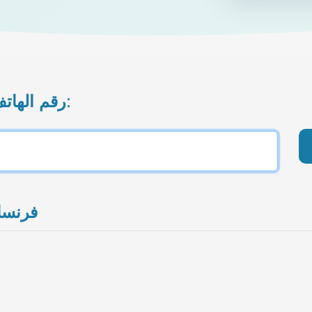
رقم الهاتف المحمول الذي تريد إعادة شحنه:
المشغل المحدد: Syma Mobile فرن