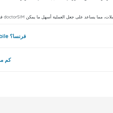
هل هناك عروض ترويجية من Syma Mobile فرنسا؟
كم من