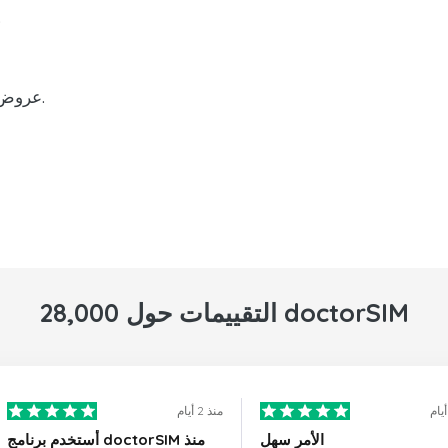
إعادة شحن رصي
عروض ترويجية ومزايا على عمليات إعادة الشحن.
28,000 التقييمات حول doctorSIM
منذ 2 أيام
الأمر سهل
أستخدم برنامج doctorSIM منذ