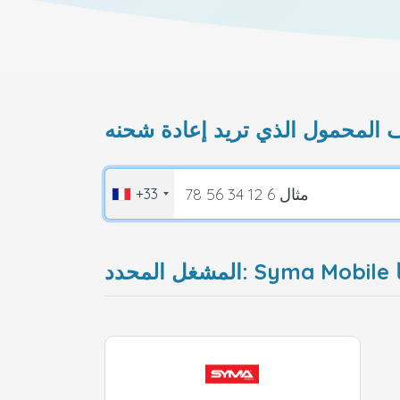
+33
سا