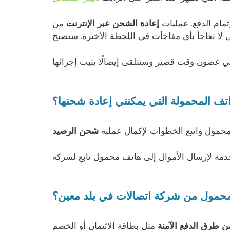
تمام الدفع. عمليات
إعادة الشحن عبر الإنترنت
من doctorSIM شفافة تمامًا وسيتم إعلامك
لا تفاجأ بأي مفاجآت في اللحظة الأخيرة. ستصبح
اتف المحمولة التي يمكنني إعادة شحنها؟
لمحمول واتبع الخطوات لإكمال عملية
شحن الرصيد
حمول من شركة اتصالات في بلد معين؟
ن طرق الدفع الآمنة
مثل بطاقة الائتمان أو الخصم، PayPal، Apple Pay، التحويل المصرفي، الدفع النقدي، العملة المشفرة والعديد من الطرق