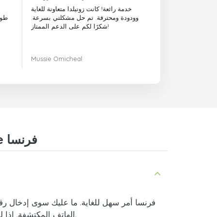
خدمة رائعة! كانت زونيلدا متعاونة للغاية
وودودة ومحترفة. تم حل مشكلتي بسرعة.
طوي
شكرًا لكم على الدعم الممتاز!
Mussie Omicheal
أسئلة وأجوبة حول إعادة شحن رصيد Syma Mobile فرنسا
.
الهاتف المكتشفة. إذا ل