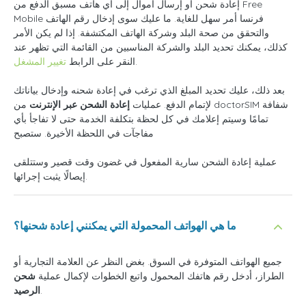
إعادة شحن أو إرسال أموال إلى أي هاتف مسبق الدفع من Free
Mobile فرنسا أمر سهل للغاية. ما عليك سوى إدخال رقم الهاتف
والتحقق من صحة البلد وشركة الهاتف المكتشفة. إذا لم يكن الأمر
كذلك، يمكنك تحديد البلد والشركة المناسبين من القائمة التي تظهر عند
.
النقر على الرابط
تغيير المشغل
بعد ذلك، عليك تحديد المبلغ الذي ترغب في إعادة شحنه وإدخال بياناتك
لإتمام الدفع. عمليات
إعادة الشحن عبر الإنترنت
من doctorSIM شفافة
تمامًا وسيتم إعلامك في كل لحظة بتكلفة الخدمة حتى لا تفاجأ بأي
مفاجآت في اللحظة الأخيرة. ستصبح
عملية إعادة الشحن سارية المفعول في غضون وقت قصير وستتلقى
إيصالًا يثبت إجرائها.
ما هي الهواتف المحمولة التي يمكنني إعادة شحنها؟
جميع الهواتف المتوفرة في السوق. بغض النظر عن العلامة التجارية أو
الطراز، أدخل رقم هاتفك المحمول واتبع الخطوات لإكمال عملية
شحن
.
الرصيد