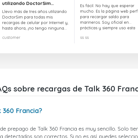
utilizando DoctorSim…
Es fácil. No hay que esperar
mucho. Es la página web perf
Llevo más de tres años utilizando
para recargar saldo para
DoctorSim para todas mis
marineros. Soy oficial en
recargas de celular por Internet y,
prácticas y siempre uso esta
hasta ahora, ¡no tengo ninguna
página web.
queja! ¡¡¡Muy recomendable!!!
customer
ss ss
AQs sobre recargas de Talk 360 Franc
k 360 Francia?
 de prepago de Talk 360 Francia es muy sencillo. Solo tie
 detectados son correctos. Si no es así, puedes seleccio