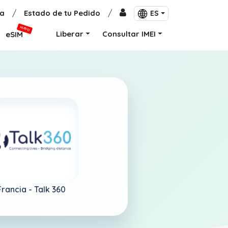
a
/
Estado de tu Pedido
/
ES
NUEVO
Liberar
Consultar IMEI
eSIM
Francia -
Talk 360