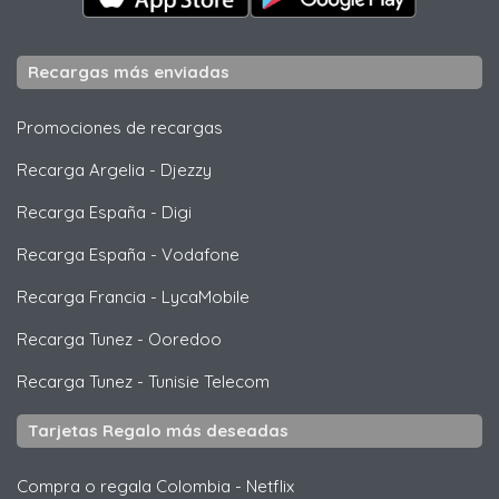
Recargas más enviadas
Promociones de recargas
Recarga Argelia
-
Djezzy
Recarga España
-
Digi
Recarga España
-
Vodafone
Recarga Francia
-
LycaMobile
Recarga Tunez
-
Ooredoo
Recarga Tunez
-
Tunisie Telecom
Tarjetas Regalo más deseadas
Compra o regala Colombia
-
Netflix