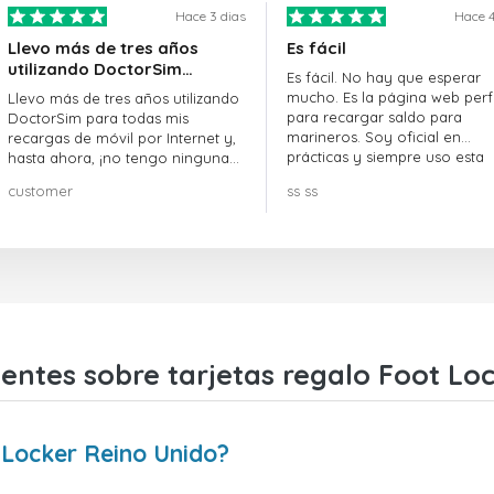
Hace 3 dias
Hace 4
Llevo más de tres años
Es fácil
utilizando DoctorSim…
Es fácil. No hay que esperar
mucho. Es la página web perf
Llevo más de tres años utilizando
para recargar saldo para
DoctorSim para todas mis
marineros. Soy oficial en
recargas de móvil por Internet y,
prácticas y siempre uso esta
hasta ahora, ¡no tengo ninguna
página web.
queja! ¡¡¡Muy recomendable!!!
customer
ss ss
entes sobre tarjetas regalo Foot Lo
 Locker Reino Unido?