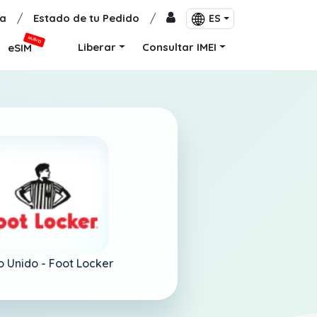
a
/
Estado de tu Pedido
/
ES
NUEVO
Liberar
Consultar IMEI
eSIM
o Unido -
Foot Locker