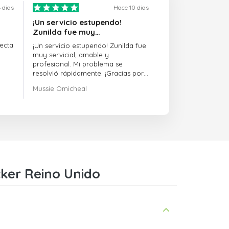
 dias
Hace 10 dias
¡Un servicio estupendo!
Zunilda fue muy…
ecta
¡Un servicio estupendo! Zunilda fue
muy servicial, amable y
profesional. Mi problema se
resolvió rápidamente. ¡Gracias por
la excelente asistencia!
Mussie Omicheal
cker Reino Unido