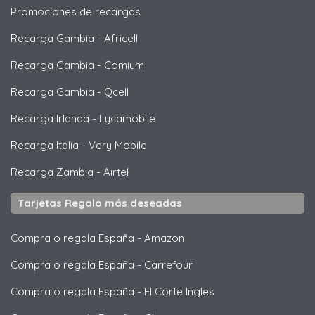
Promociones de recargas
Recarga Gambia
-
Africell
Recarga Gambia
-
Comium
Recarga Gambia
-
Qcell
Recarga Irlanda
-
Lycamobile
Recarga Italia
-
Very Mobile
Recarga Zambia
-
Airtel
Tarjetas Regalo más deseadas
Compra o regala España
-
Amazon
Compra o regala España
-
Carrefour
Compra o regala España
-
El Corte Ingles