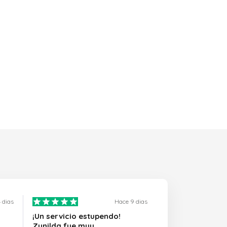
 dias
Hace 9 dias
¡Un servicio estupendo!
Zunilda fue muy…