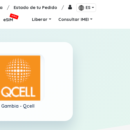
a
/
Estado de tu Pedido
/
ES
NUEVO
Liberar
Consultar IMEI
eSIM
Gambia -
Qcell