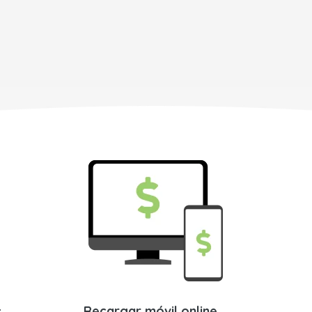
s
Recargar móvil online