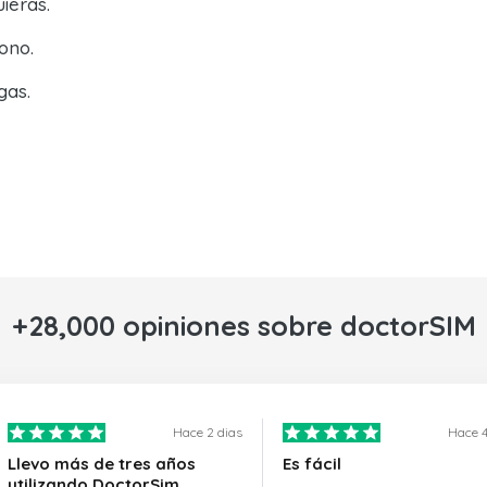
ieras.
ono.
gas.
+28,000 opiniones sobre doctorSIM
Hace 2 dias
Hace 4
Llevo más de tres años
Es fácil
utilizando DoctorSim…