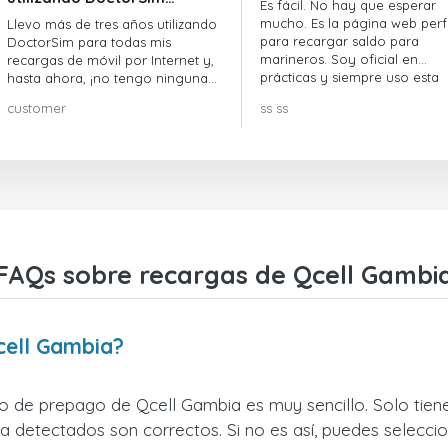
Es fácil. No hay que esperar
mucho. Es la página web perf
Llevo más de tres años utilizando
para recargar saldo para
DoctorSim para todas mis
marineros. Soy oficial en
recargas de móvil por Internet y,
prácticas y siempre uso esta
hasta ahora, ¡no tengo ninguna
página web.
queja! ¡¡¡Muy recomendable!!!
customer
ss ss
FAQs sobre recargas de Qcell Gambi
cell Gambia?
no de prepago de Qcell Gambia es muy sencillo. Solo tiene
 detectados son correctos. Si no es así, puedes seleccio