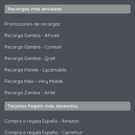
Recargas más enviadas
Promociones de recargas
Recarga Gambia
-
Africell
Recarga Gambia
-
Comium
Recarga Gambia
-
Qcell
Recarga Irlanda
-
Lycamobile
Recarga Italia
-
Very Mobile
Recarga Zambia
-
Airtel
Tarjetas Regalo más deseadas
Compra o regala España
-
Amazon
Compra o regala España
-
Carrefour