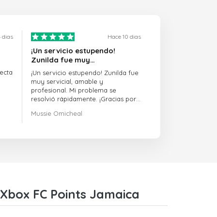
 dias
Hace 10 dias
¡Un servicio estupendo!
Zunilda fue muy…
ecta
¡Un servicio estupendo! Zunilda fue
muy servicial, amable y
profesional. Mi problema se
resolvió rápidamente. ¡Gracias por
la excelente asistencia!
Mussie Omicheal
 Xbox FC Points Jamaica