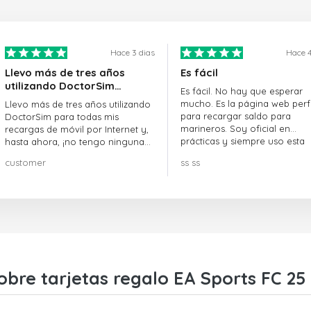
Hace 3 dias
Hace 4
Llevo más de tres años
Es fácil
utilizando DoctorSim…
Es fácil. No hay que esperar
mucho. Es la página web perf
Llevo más de tres años utilizando
para recargar saldo para
DoctorSim para todas mis
marineros. Soy oficial en
recargas de móvil por Internet y,
prácticas y siempre uso esta
hasta ahora, ¡no tengo ninguna
página web.
queja! ¡¡¡Muy recomendable!!!
customer
ss ss
obre tarjetas regalo EA Sports FC 25