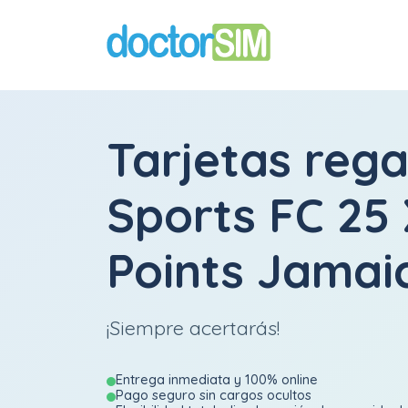
Tarjetas rega
Sports FC 25
Points Jamai
¡Siempre acertarás!
Entrega inmediata y 100% online
Pago seguro sin cargos ocultos