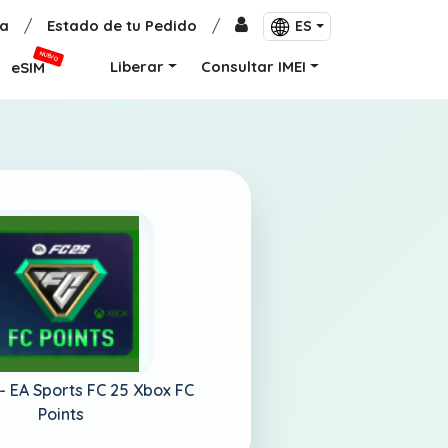
a
/
Estado de tu Pedido
/
ES
NUEVO
Liberar
Consultar IMEI
eSIM
 -
EA Sports FC 25 Xbox FC
Points