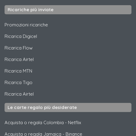
Ricariche più inviate
Promozioni ricariche
Ricarica
Digicel
Ricarica
Flow
Ricarica
Airtel
Ricarica
MTN
Ricarica
Tigo
Ricarica
Airtel
Le carte regalo più desiderate
Acquista o regala Colombia
-
Netflix
Acquista o regala Jamaica
-
Binance