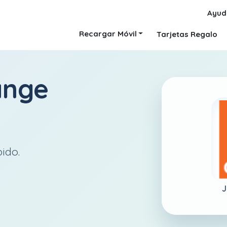
Ayud
Recargar Móvil
Tarjetas Regalo
ange
pido.
J