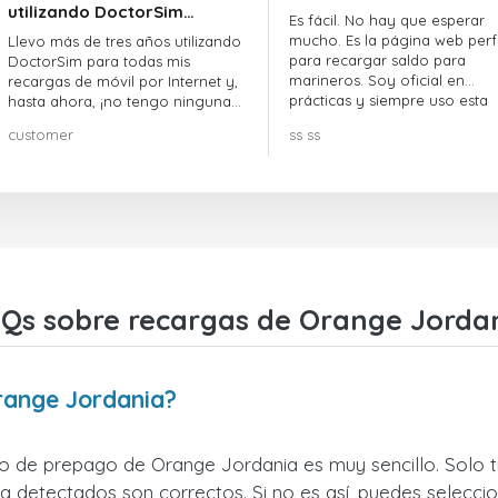
utilizando DoctorSim…
Es fácil. No hay que esperar
mucho. Es la página web perf
Llevo más de tres años utilizando
para recargar saldo para
DoctorSim para todas mis
marineros. Soy oficial en
recargas de móvil por Internet y,
prácticas y siempre uso esta
hasta ahora, ¡no tengo ninguna
página web.
queja! ¡¡¡Muy recomendable!!!
customer
ss ss
Qs sobre recargas de Orange Jorda
range Jordania?
no de prepago de Orange Jordania es muy sencillo. Solo t
 detectados son correctos. Si no es así, puedes seleccio