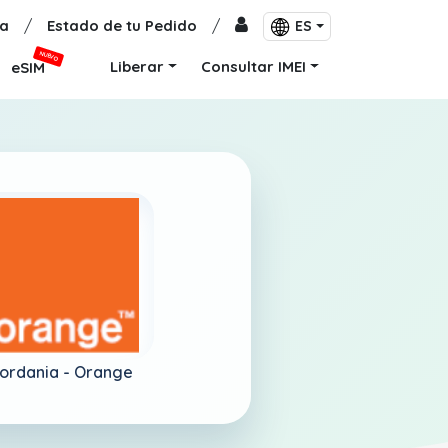
a
/
Estado de tu Pedido
/
ES
NUEVO
Liberar
Consultar IMEI
eSIM
ordania -
Orange