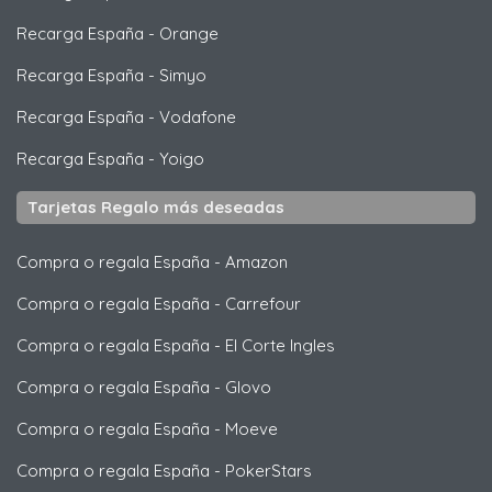
Recarga España
-
Orange
Recarga España
-
Simyo
Recarga España
-
Vodafone
Recarga España
-
Yoigo
Tarjetas Regalo más deseadas
Compra o regala España
-
Amazon
Compra o regala España
-
Carrefour
Compra o regala España
-
El Corte Ingles
Compra o regala España
-
Glovo
Compra o regala España
-
Moeve
Compra o regala España
-
PokerStars