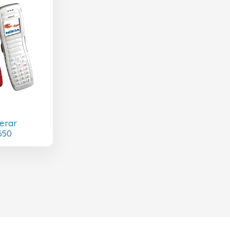
erar
650