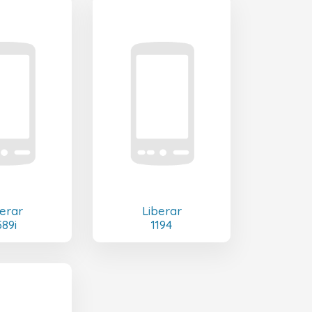
erar
Liberar
589i
1194