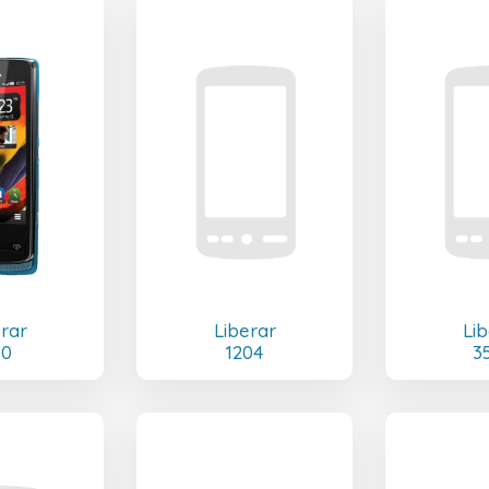
erar
Liberar
Lib
00
1204
3