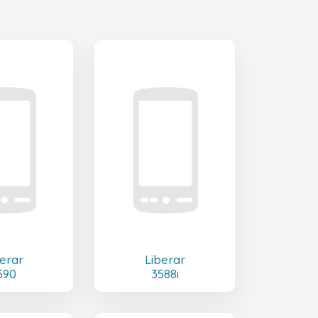
erar
Liberar
590
3588i