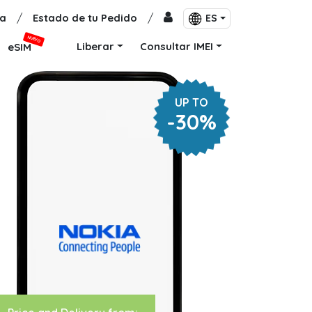
a
/
Estado de tu Pedido
/
ES
NUEVO
Liberar
Consultar IMEI
eSIM
UP TO
-30%