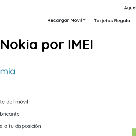
Ayud
Recargar Móvil
Tarjetas Regalo
 Nokia por IMEI
umia
te del móvil
abricante
e a tu disposición