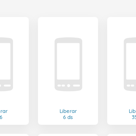
erar
Liberar
Lib
6
6 ds
3