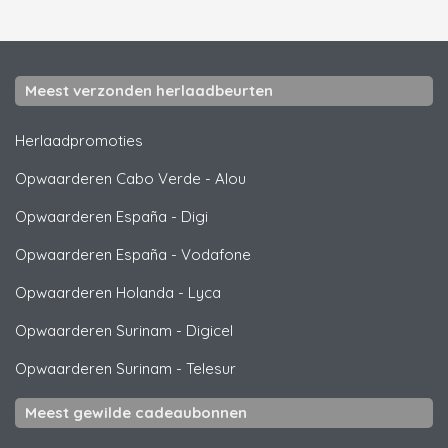
Meest verzonden herlaadbeurten
Herlaadpromoties
Opwaarderen Cabo Verde
-
Alou
Opwaarderen España
-
Digi
Opwaarderen España
-
Vodafone
Opwaarderen Holanda
-
Lyca
Opwaarderen Surinam
-
Digicel
Opwaarderen Surinam
-
Telesur
Meest gewilde cadeaubonnen