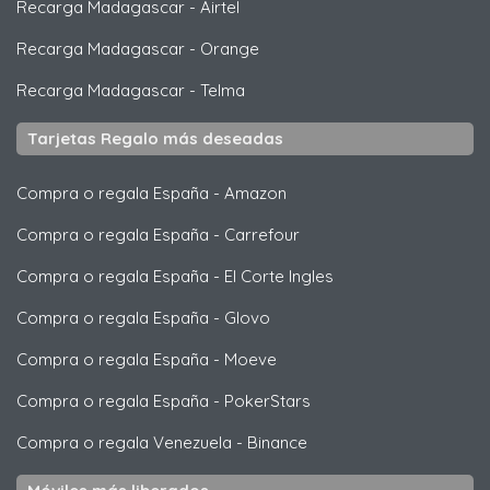
Recarga Madagascar
-
Airtel
Recarga Madagascar
-
Orange
Recarga Madagascar
-
Telma
Tarjetas Regalo más deseadas
Compra o regala España
-
Amazon
Compra o regala España
-
Carrefour
Compra o regala España
-
El Corte Ingles
Compra o regala España
-
Glovo
Compra o regala España
-
Moeve
Compra o regala España
-
PokerStars
Compra o regala Venezuela
-
Binance