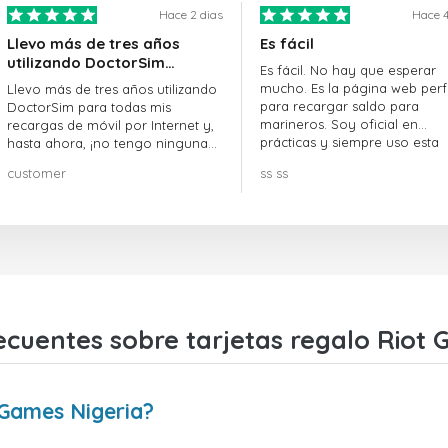
Hace 2 dias
Hace 4
Llevo más de tres años
Es fácil
utilizando DoctorSim…
Es fácil. No hay que esperar
mucho. Es la página web perf
Llevo más de tres años utilizando
para recargar saldo para
DoctorSim para todas mis
marineros. Soy oficial en
recargas de móvil por Internet y,
prácticas y siempre uso esta
hasta ahora, ¡no tengo ninguna
página web.
queja! ¡¡¡Muy recomendable!!!
customer
ss ss
ecuentes sobre tarjetas regalo Riot 
 Games Nigeria?