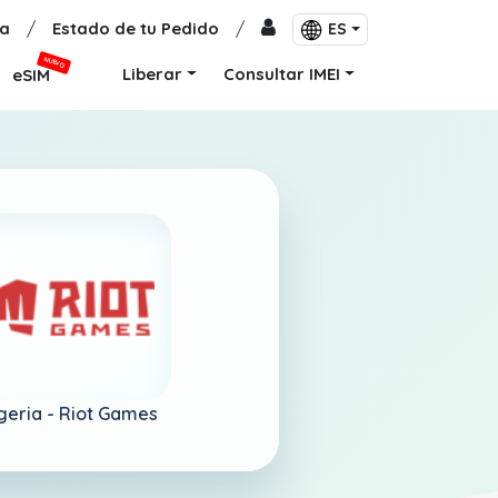
a
/
Estado de tu Pedido
/
ES
NUEVO
Liberar
Consultar IMEI
eSIM
geria -
Riot Games