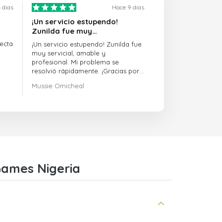
 dias
Hace 9 dias
¡Un servicio estupendo!
Zunilda fue muy…
ecta
¡Un servicio estupendo! Zunilda fue
muy servicial, amable y
profesional. Mi problema se
resolvió rápidamente. ¡Gracias por
la excelente asistencia!
Mussie Omicheal
Games Nigeria