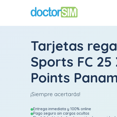
Tarjetas rega
Sports FC 25
Points Pana
¡Siempre acertarás!
Entrega inmediata y 100% online
Pago seguro sin cargos ocultos