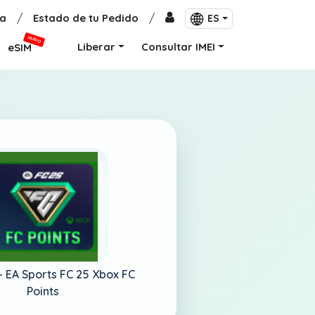
a
/
Estado de tu Pedido
/
ES
NUEVO
Liberar
Consultar IMEI
eSIM
-
EA Sports FC 25 Xbox FC
Points