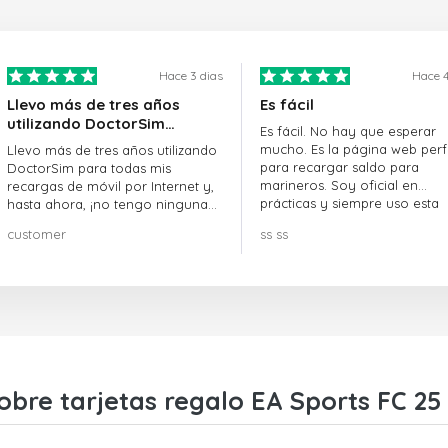
Hace 3 dias
Hace 4
Llevo más de tres años
Es fácil
utilizando DoctorSim…
Es fácil. No hay que esperar
mucho. Es la página web perf
Llevo más de tres años utilizando
para recargar saldo para
DoctorSim para todas mis
marineros. Soy oficial en
recargas de móvil por Internet y,
prácticas y siempre uso esta
hasta ahora, ¡no tengo ninguna
página web.
queja! ¡¡¡Muy recomendable!!!
customer
ss ss
obre tarjetas regalo EA Sports FC 2