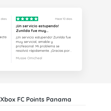
 dias
Hace 10 dias
¡Un servicio estupendo!
Zunilda fue muy…
ecta
¡Un servicio estupendo! Zunilda fue
muy servicial, amable y
profesional. Mi problema se
resolvió rápidamente. ¡Gracias por
la excelente asistencia!
Mussie Omicheal
5 Xbox FC Points Panama