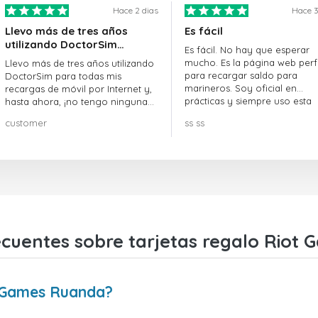
Hace 2 dias
Hace 3
Llevo más de tres años
Es fácil
utilizando DoctorSim…
Es fácil. No hay que esperar
mucho. Es la página web perf
Llevo más de tres años utilizando
para recargar saldo para
DoctorSim para todas mis
marineros. Soy oficial en
recargas de móvil por Internet y,
prácticas y siempre uso esta
hasta ahora, ¡no tengo ninguna
página web.
queja! ¡¡¡Muy recomendable!!!
customer
ss ss
ecuentes sobre tarjetas regalo Riot
t Games Ruanda?