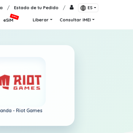
a
/
Estado de tu Pedido
/
ES
NUEVO
Liberar
Consultar IMEI
eSIM
anda -
Riot Games