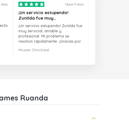
 dias
Hace 9 dias
¡Un servicio estupendo!
Zunilda fue muy…
ecta
¡Un servicio estupendo! Zunilda fue
muy servicial, amable y
profesional. Mi problema se
resolvió rápidamente. ¡Gracias por
la excelente atención!
Mussie Omicheal
 Games Ruanda