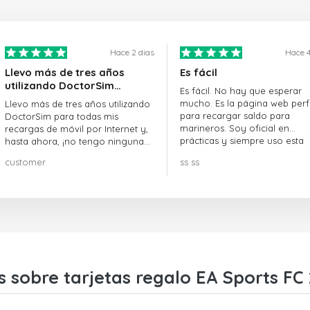
Hace 2 dias
Hace 4
Llevo más de tres años
Es fácil
utilizando DoctorSim…
Es fácil. No hay que esperar
mucho. Es la página web perf
Llevo más de tres años utilizando
para recargar saldo para
DoctorSim para todas mis
marineros. Soy oficial en
recargas de móvil por Internet y,
prácticas y siempre uso esta
hasta ahora, ¡no tengo ninguna
página web.
queja! ¡¡¡Muy recomendable!!!
customer
ss ss
 sobre tarjetas regalo EA Sports FC