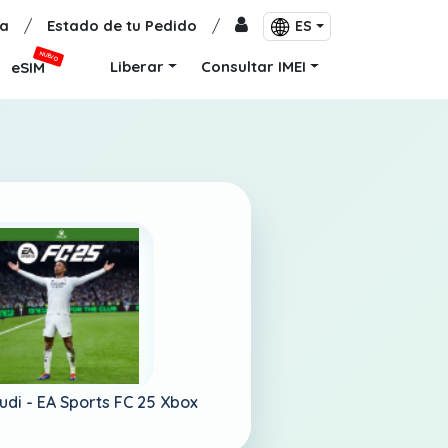
a
/
Estado de tu Pedido
/
ES
NUEVO
Liberar
Consultar IMEI
eSIM
udi -
EA Sports FC 25 Xbox