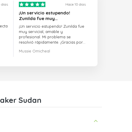
 dias
Hace 10 dias
¡Un servicio estupendo!
Zunilda fue muy…
ecta
¡Un servicio estupendo! Zunilda fue
muy servicial, amable y
profesional. Mi problema se
resolvió rápidamente. ¡Gracias por
la excelente asistencia!
Mussie Omicheal
waker Sudan