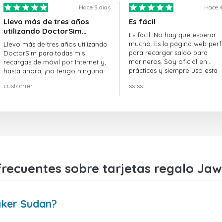
Hace 3 dias
Hace 4
Llevo más de tres años
Es fácil
utilizando DoctorSim…
Es fácil. No hay que esperar
mucho. Es la página web perf
Llevo más de tres años utilizando
para recargar saldo para
DoctorSim para todas mis
marineros. Soy oficial en
recargas de móvil por Internet y,
prácticas y siempre uso esta
hasta ahora, ¡no tengo ninguna
página web.
queja! ¡¡¡Muy recomendable!!!
customer
ss ss
frecuentes sobre tarjetas regalo Ja
aker Sudan?