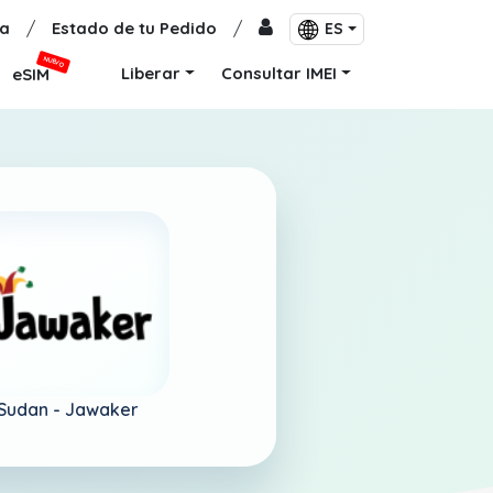
a
/
Estado de tu Pedido
/
ES
NUEVO
Liberar
Consultar IMEI
eSIM
Sudan -
Jawaker