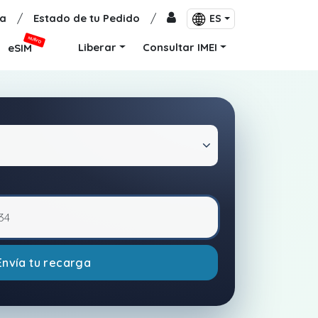
a
/
Estado de tu Pedido
/
ES
NUEVO
Liberar
Consultar IMEI
eSIM
Envía tu recarga