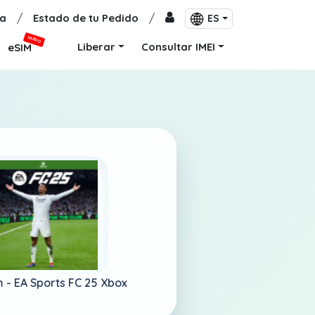
a
/
Estado de tu Pedido
/
ES
NUEVO
Liberar
Consultar IMEI
eSIM
m -
EA Sports FC 25 Xbox