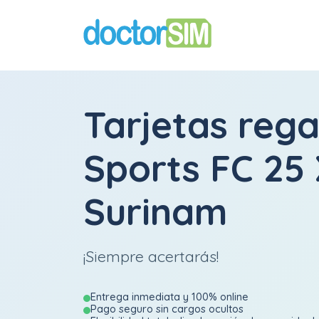
Tarjetas rega
Sports FC 25
Surinam
¡Siempre acertarás!
Entrega inmediata y 100% online
Pago seguro sin cargos ocultos