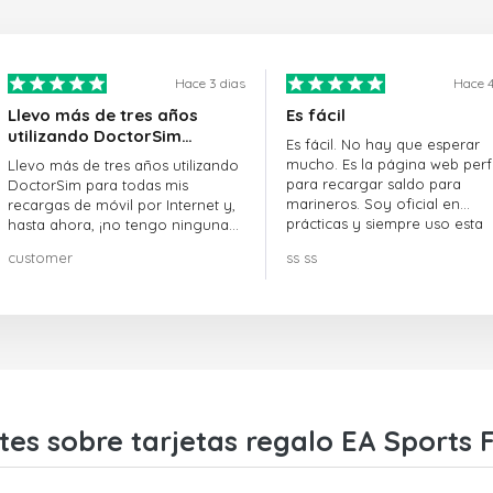
Hace 3 dias
Hace 4
Llevo más de tres años
Es fácil
utilizando DoctorSim…
Es fácil. No hay que esperar
mucho. Es la página web perf
Llevo más de tres años utilizando
para recargar saldo para
DoctorSim para todas mis
marineros. Soy oficial en
recargas de móvil por Internet y,
prácticas y siempre uso esta
hasta ahora, ¡no tengo ninguna
página web.
queja! ¡¡¡Muy recomendable!!!
customer
ss ss
tes sobre tarjetas regalo EA Sports 