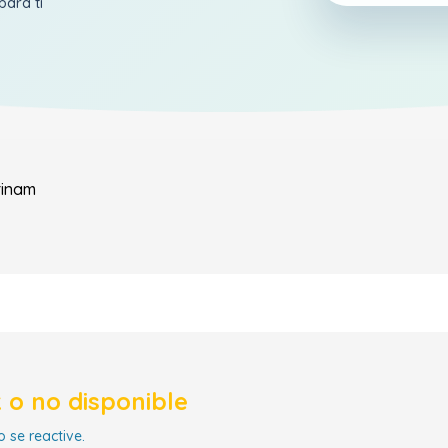
para ti
rinam
 o no disponible
 se reactive.