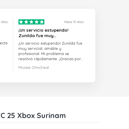
 dias
Hace 10 dias
¡Un servicio estupendo!
Zunilda fue muy…
ecta
¡Un servicio estupendo! Zunilda fue
muy servicial, amable y
profesional. Mi problema se
resolvió rápidamente. ¡Gracias por
la excelente asistencia!
Mussie Omicheal
FC 25 Xbox Surinam