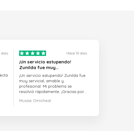
 dias
Hace 10 dias
¡Un servicio estupendo!
Zunilda fue muy…
ecta
¡Un servicio estupendo! Zunilda fue
muy servicial, amable y
profesional. Mi problema se
resolvió rápidamente. ¡Gracias por
la excelente asistencia!
Mussie Omicheal