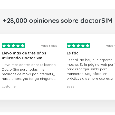
+28,000 opiniones sobre doctorSIM
Hace 3 dias
Hace 4
Llevo más de tres años
Es fácil
utilizando DoctorSim…
Es fácil. No hay que esperar
mucho. Es la página web perf
Llevo más de tres años utilizando
para recargar saldo para
DoctorSim para todas mis
marineros. Soy oficial en
recargas de móvil por Internet y,
prácticas y siempre uso esta
hasta ahora, ¡no tengo ninguna
página web.
queja! ¡¡¡Muy recomendable!!!
customer
ss ss