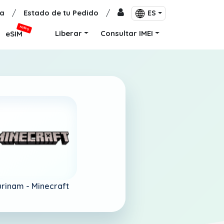
a
/
Estado de tu Pedido
/
ES
NUEVO
Liberar
Consultar IMEI
eSIM
urinam -
Minecraft