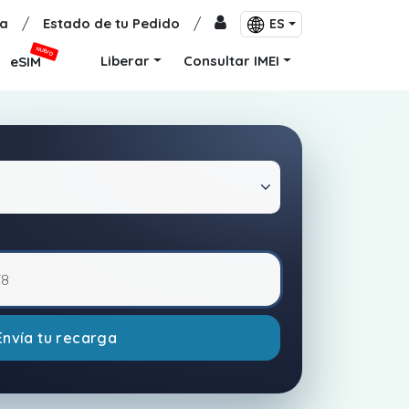
a
/
Estado de tu Pedido
/
ES
NUEVO
Liberar
Consultar IMEI
eSIM
Envía tu recarga