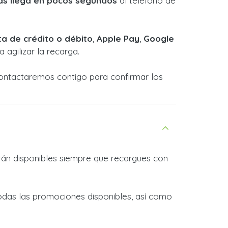
as llega en pocos segundos
al teléfono de
ta de crédito o débito
,
Apple Pay
,
Google
 agilizar la recarga.
Contactaremos contigo para confirmar los
rán disponibles siempre que recargues con
odas las promociones disponibles, así como