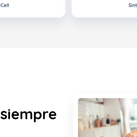
lCell
Sin
 siempre