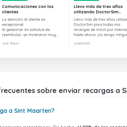
Comunicaciones con los
Llevo más de tres años
clientes
utilizando DoctorSim…
La atención al cliente es
Llevo más de tres años utiliz
excepcional.
DoctorSim para todas mis
Al gestionar mi solicitud de
recargas de móvil por Internet
reembolso, se mostraron muy
hasta ahora, ¡no tengo ningu
profesionales y rápidos en la
queja! ¡¡¡Muy recomendable!!!
Joe Saun
customer
gestión, y resolvieron mi
problema.
frecuentes sobre enviar recargas a S
rga a Sint Maarten?