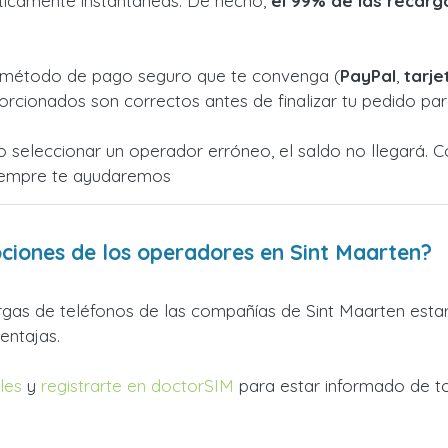
cticamente instantáneas. De hecho,
el 99% de las recarg
el método de pago seguro que te convenga (
PayPal
,
tarje
orcionados son correctos antes de finalizar tu pedido para
o seleccionar un operador erróneo, el saldo no llegará. 
¡Siempre te ayudaremos
iones de los operadores en Sint Maarten?
argas de teléfonos de las compañías de Sint Maarten esta
entajas.
les
y
registrarte en doctorSIM
para estar informado de t