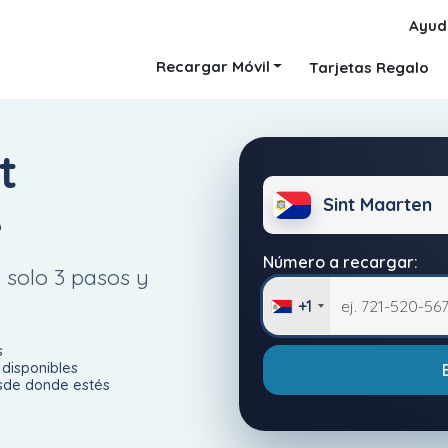
Ayud
Recargar Móvil
Tarjetas Regalo
t
Sint Maarten
e
Número a recargar:
 solo 3 pasos y
+1
s
disponibles
esde donde estés