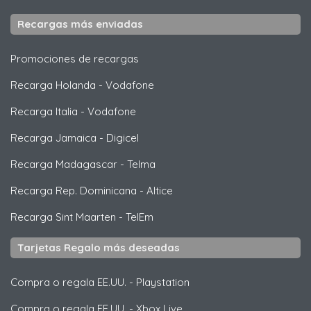
Recargas más enviadas
Promociones de recargas
Recarga Holanda
-
Vodafone
Recarga Italia
-
Vodafone
Recarga Jamaica
-
Digicel
Recarga Madagascar
-
Telma
Recarga Rep. Dominicana
-
Altice
Recarga Sint Maarten
-
TelEm
Tarjetas Regalo más deseadas
Compra o regala EE.UU.
-
Playstation
Compra o regala EE.UU.
-
Xbox Live