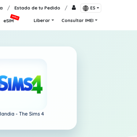
a
/
Estado de tu Pedido
/
ES
NUEVO
Liberar
Consultar IMEI
eSIM
ilandia -
The Sims 4