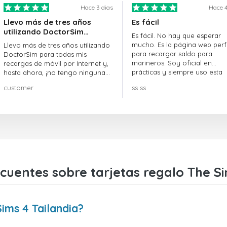
Hace 3 dias
Hace 4
Llevo más de tres años
Es fácil
utilizando DoctorSim…
Es fácil. No hay que esperar
mucho. Es la página web perf
Llevo más de tres años utilizando
para recargar saldo para
DoctorSim para todas mis
marineros. Soy oficial en
recargas de móvil por Internet y,
prácticas y siempre uso esta
hasta ahora, ¡no tengo ninguna
página web.
queja! ¡¡¡Muy recomendable!!!
customer
ss ss
cuentes sobre tarjetas regalo The Si
ims 4 Tailandia?