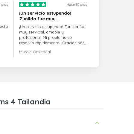
 dias
Hace 10 dias
¡Un servicio estupendo!
Zunilda fue muy…
ecta
¡Un servicio estupendo! Zunilda fue
muy servicial, amable y
profesional. Mi problema se
resolvió rápidamente. ¡Gracias por
la excelente asistencia!
Mussie Omicheal
ms 4 Tailandia