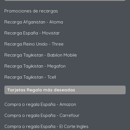
Promociones de recargas
Recarga Afganistan
-
Atoma
Recarga España
-
Movistar
Recarga Reino Unido
-
Three
Recarga Tayikistan
-
Babilon Mobile
Recarga Tayikistan
-
Megafon
Recarga Tayikistan
-
Tcell
Tarjetas Regalo más deseadas
Compra o regala España
-
Amazon
Compra o regala España
-
Carrefour
Compra o regala España
-
El Corte Ingles