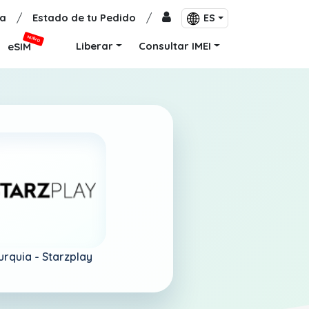
a
/
Estado de tu Pedido
/
ES
NUEVO
Liberar
Consultar IMEI
eSIM
urquia -
Starzplay