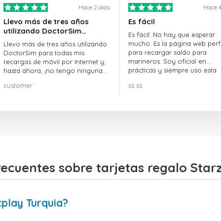
Hace 2 dias
Hace 4
Llevo más de tres años
Es fácil
utilizando DoctorSim…
Es fácil. No hay que esperar
mucho. Es la página web perf
Llevo más de tres años utilizando
para recargar saldo para
DoctorSim para todas mis
marineros. Soy oficial en
recargas de móvil por Internet y,
prácticas y siempre uso esta
hasta ahora, ¡no tengo ninguna
página web.
queja! ¡¡¡Muy recomendable!!!
customer
ss ss
ecuentes sobre tarjetas regalo Star
play Turquia?