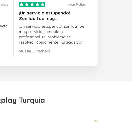
 dias
Hace 9 dias
¡Un servicio estupendo!
Zunilda fue muy…
ecta
¡Un servicio estupendo! Zunilda fue
muy servicial, amable y
profesional. Mi problema se
resolvió rápidamente. ¡Gracias por
la excelente asistencia!
Mussie Omicheal
zplay Turquia