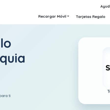
Ayud
Recargar Móvil
Tarjetas Regalo
lo
rquia
T
para ti