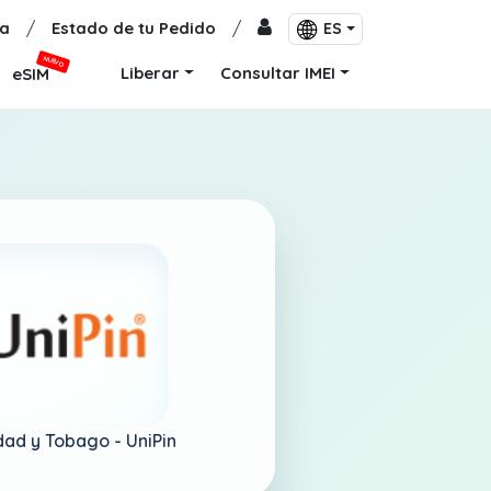
a
/
Estado de tu Pedido
/
ES
NUEVO
Liberar
Consultar IMEI
eSIM
idad y Tobago -
UniPin