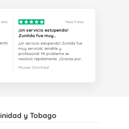
 dias
Hace 9 dias
¡Un servicio estupendo!
Zunilda fue muy…
ecta
¡Un servicio estupendo! Zunilda fue
muy servicial, amable y
profesional. Mi problema se
resolvió rápidamente. ¡Gracias por
la excelente asistencia!
Mussie Omicheal
rinidad y Tobago