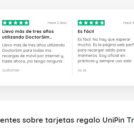
Hace 2 dias
Hace 4
Llevo más de tres años
Es fácil
utilizando DoctorSim…
Es fácil. No hay que esperar
mucho. Es la página web perf
Llevo más de tres años utilizando
para recargar saldo para
DoctorSim para todas mis
marineros. Soy oficial en
recargas de móvil por Internet y,
prácticas y siempre uso esta
hasta ahora, ¡no tengo ninguna
página web.
queja! ¡¡¡Muy recomendable!!!
customer
ss ss
entes sobre tarjetas regalo UniPin T