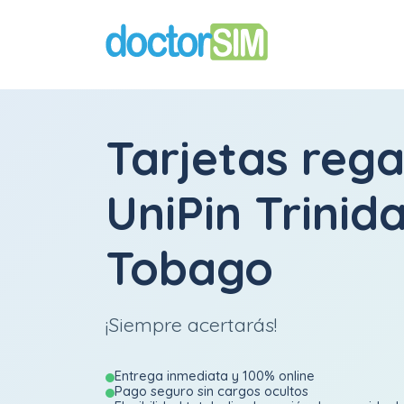
Tarjetas rega
UniPin Trinid
Tobago
¡Siempre acertarás!
Entrega inmediata y 100% online
Pago seguro sin cargos ocultos