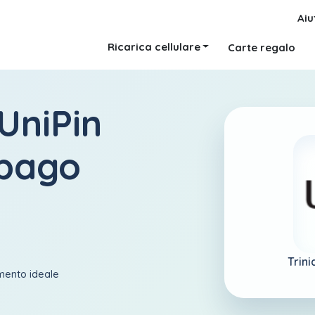
Aiu
Ricarica cellulare
Carte regalo
UniPin
obago
Trin
amento ideale