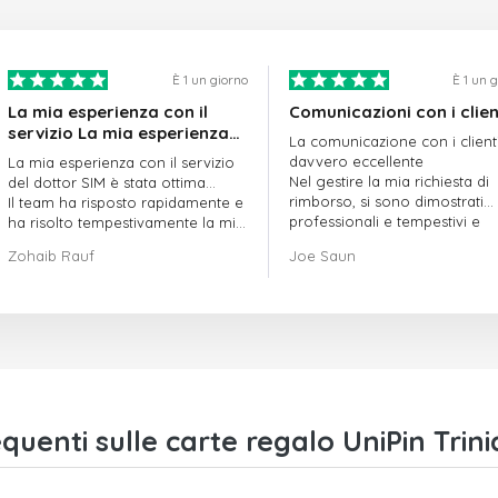
È 1 un giorno
È 1 un 
La mia esperienza con il
Comunicazioni con i clien
servizio La mia esperienza
La comunicazione con i client
con il servizio offerto da
davvero eccellente
La mia esperienza con il servizio
doctorSIM è stata ottima.
Nel gestire la mia richiesta di
del dottor SIM è stata ottima...
rimborso, si sono dimostrati
Il team ha risposto rapidamente e
professionali e tempestivi e
ha risolto tempestivamente la mia
hanno risolto il mio problema
richiesta di ordine in sospeso.
Zohaib Rauf
Joe Saun
Nel complesso, sono davvero
contento di aver scelto il dottor
SIM.
Grazie!
uenti sulle carte regalo UniPin Trin