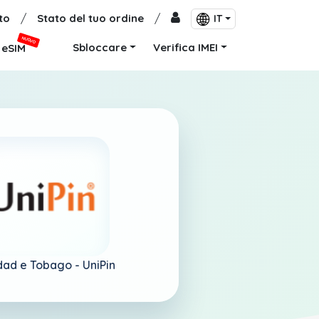
to
/
Stato del tuo ordine
/
IT
NUOVO
Sbloccare
Verifica IMEI
eSIM
idad e Tobago -
UniPin