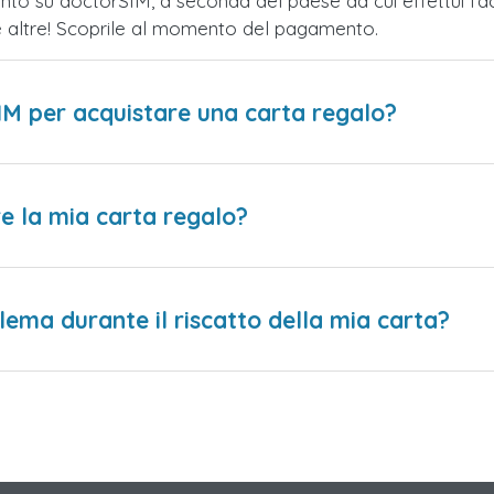
nto su doctorSIM, a seconda del paese da cui effettui l'a
te altre! Scoprile al momento del pagamento.
IM per acquistare una carta regalo?
e la mia carta regalo?
lema durante il riscatto della mia carta?