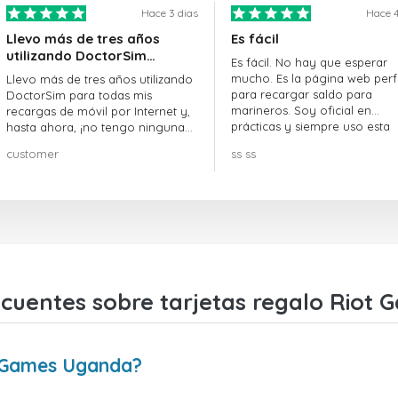
Hace 3 dias
Hace 4
Llevo más de tres años
Es fácil
utilizando DoctorSim…
Es fácil. No hay que esperar
mucho. Es la página web perf
Llevo más de tres años utilizando
para recargar saldo para
DoctorSim para todas mis
marineros. Soy oficial en
recargas de móvil por Internet y,
prácticas y siempre uso esta
hasta ahora, ¡no tengo ninguna
página web.
queja! ¡¡¡Muy recomendable!!!
customer
ss ss
ecuentes sobre tarjetas regalo Riot
t Games Uganda?