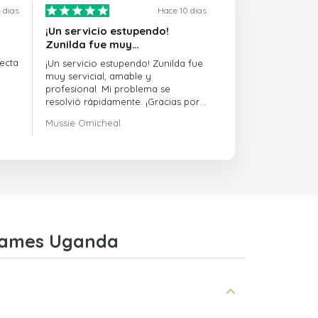
 dias
Hace 10 dias
¡Un servicio estupendo!
Zunilda fue muy…
ecta
¡Un servicio estupendo! Zunilda fue
muy servicial, amable y
profesional. Mi problema se
resolvió rápidamente. ¡Gracias por
la excelente asistencia!
Mussie Omicheal
 Games Uganda