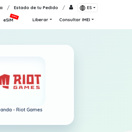
a
/
Estado de tu Pedido
/
ES
NUEVO
Liberar
Consultar IMEI
eSIM
anda -
Riot Games