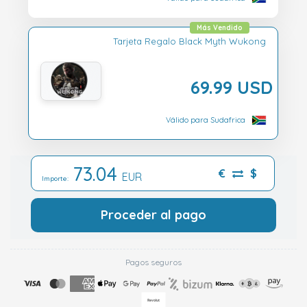
Más Vendido
Tarjeta Regalo Black Myth Wukong
69.99 USD
Válido para Sudafrica
73.04
€
$
EUR
Importe:
Proceder al pago
Pagos seguros