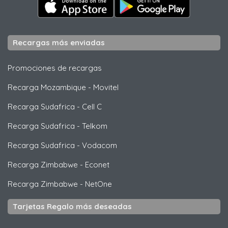
Recargas más enviadas
Promociones de recargas
Recarga Mozambique
-
Movitel
Recarga Sudafrica
-
Cell C
Recarga Sudafrica
-
Telkom
Recarga Sudafrica
-
Vodacom
Recarga Zimbabwe
-
Econet
Recarga Zimbabwe
-
NetOne
Tarjetas Regalo más deseadas