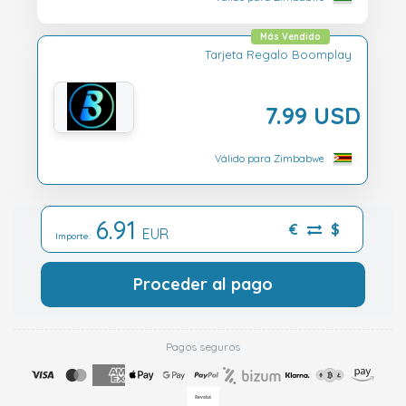
Más Vendido
Tarjeta Regalo Boomplay
7.99 USD
Válido para Zimbabwe
6.91
€
$
EUR
Importe:
Proceder al pago
Pagos seguros