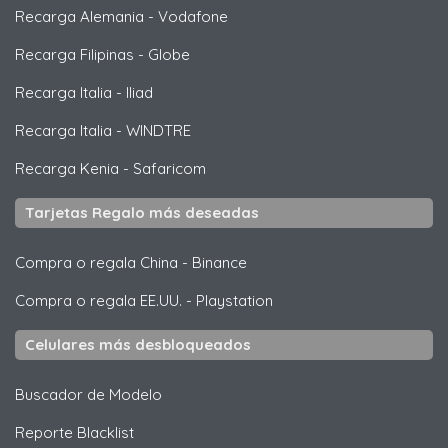
Recarga Alemania
-
Vodafone
Recarga Filipinas
-
Globe
Recarga Italia
-
Iliad
Recarga Italia
-
WINDTRE
Recarga Kenia
-
Safaricom
Tarjetas Regalo más deseadas
Compra o regala China
-
Binance
Compra o regala EE.UU.
-
Playstation
Celulares más desbloqueados
Buscador de Modelo
Reporte Blacklist