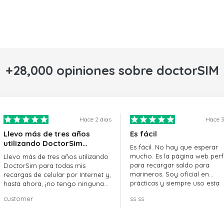
+28,000 opiniones sobre doctorSIM
Hace 2 dias
Hace 3
Llevo más de tres años
Es fácil
utilizando DoctorSim…
Es fácil. No hay que esperar
mucho. Es la página web perf
Llevo más de tres años utilizando
para recargar saldo para
DoctorSim para todas mis
marineros. Soy oficial en
recargas de celular por Internet y,
prácticas y siempre uso esta
hasta ahora, ¡no tengo ninguna
página web.
queja! ¡¡¡Muy recomendable!!!
customer
ss ss