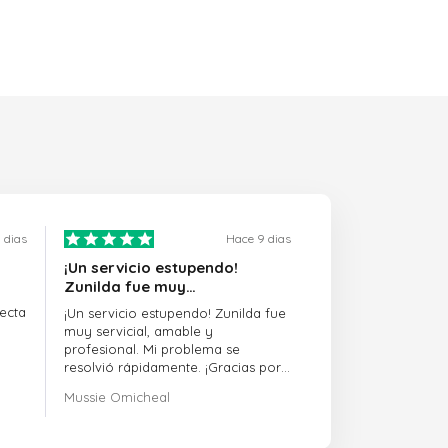
 dias
Hace 9 dias
¡Un servicio estupendo!
Zunilda fue muy…
ecta
¡Un servicio estupendo! Zunilda fue
muy servicial, amable y
profesional. Mi problema se
resolvió rápidamente. ¡Gracias por
la excelente atención!
Mussie Omicheal