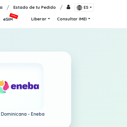
a
/
Estado de tu Pedido
/
ES
NUEVO
Liberar
Consultar IMEI
eSIM
 Dominicana -
Eneba