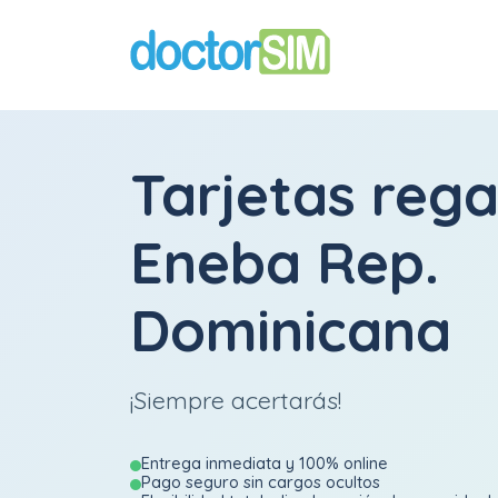
Tarjetas rega
Eneba Rep.
Dominicana
¡Siempre acertarás!
Entrega inmediata y 100% online
Pago seguro sin cargos ocultos