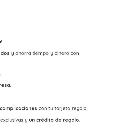
n
!
ndos
y ahorra tiempo y dinero con
.
resa
.
 complicaciones
con tu tarjeta regalo.
 exclusivas y
un crédito de regalo
.