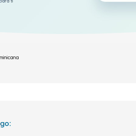
para ti
minicana
ego: