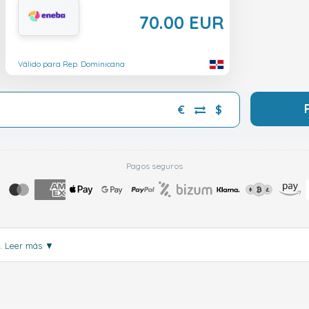
70.00 EUR
Válido para Rep. Dominicana
€
$
Pagos seguros
.
Leer más
▼