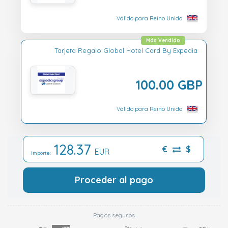
Válido para Reino Unido
Más Vendido
Tarjeta Regalo Global Hotel Card By Expedia
100.00 GBP
Válido para Reino Unido
128.37
€
$
EUR
Importe:
Proceder al pago
Pagos seguros