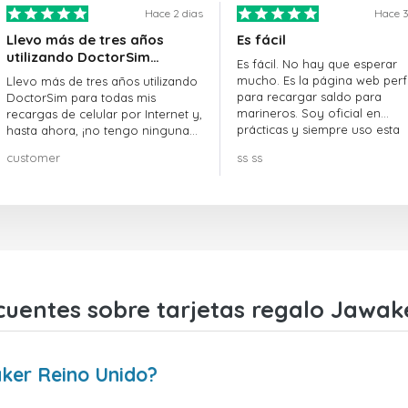
Hace 2 dias
Hace 3
Llevo más de tres años
Es fácil
utilizando DoctorSim…
Es fácil. No hay que esperar
mucho. Es la página web perf
Llevo más de tres años utilizando
para recargar saldo para
DoctorSim para todas mis
marineros. Soy oficial en
recargas de celular por Internet y,
prácticas y siempre uso esta
hasta ahora, ¡no tengo ninguna
página web.
queja! ¡¡¡Muy recomendable!!!
customer
ss ss
cuentes sobre tarjetas regalo Jawak
ker Reino Unido?