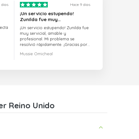
 dias
Hace 9 dias
¡Un servicio estupendo!
Zunilda fue muy…
ecta
¡Un servicio estupendo! Zunilda fue
muy servicial, amable y
profesional. Mi problema se
resolvió rápidamente. ¡Gracias por
la excelente asistencia!
Mussie Omicheal
er Reino Unido