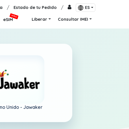
a
/
Estado de tu Pedido
/
ES
NUEVO
Liberar
Consultar IMEI
eSIM
no Unido -
Jawaker