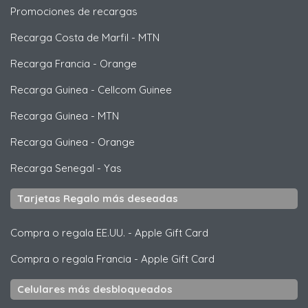
Promociones de recargas
Recarga Costa de Marfil
-
MTN
Recarga Francia
-
Orange
Recarga Guinea
-
Cellcom Guinee
Recarga Guinea
-
MTN
Recarga Guinea
-
Orange
Recarga Senegal
-
Yas
Tarjetas Regalo más deseadas
Compra o regala EE.UU.
-
Apple Gift Card
Compra o regala Francia
-
Apple Gift Card
Celulares más desbloqueados